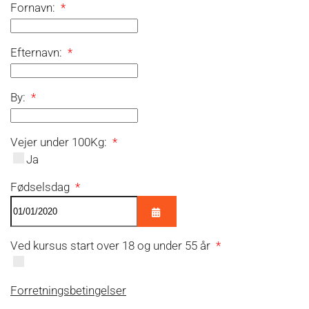
Fornavn:
*
Efternavn:
*
By:
*
Vejer under 100Kg:
*
Ja
Fødselsdag
*
ÅBEN KALENDEREN
Ved kursus start over 18 og under 55 år
*
Forretningsbetingelser