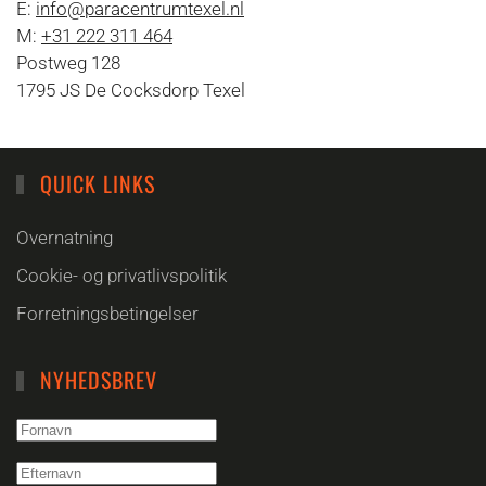
E:
info@paracentrumtexel.nl
M:
+31 222 311 464
Postweg 128
1795 JS De Cocksdorp Texel
QUICK LINKS
Overnatning
Cookie- og privatlivspolitik
Forretningsbetingelser
NYHEDSBREV