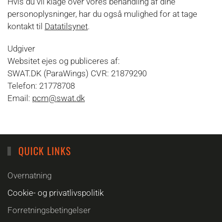
Hvis du vil klage over vores behandling af dine
personoplysninger, har du også mulighed for at tage
kontakt til
Datatilsynet
.
Udgiver
Websitet ejes og publiceres af:
SWAT.DK (ParaWings) CVR: 21879290
Telefon: 21778708
Email:
pcm@swat.dk
QUICK LINKS
Overnatning
Cookie- og privatlivspolitik
Forretningsbetingelser